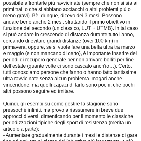
possibile affrontarle più ravvicinate (sempre che non si sia ai
primi trail o che si abbiano acciacchi o altri problemi più o
meno gravi). Bè, dunque, dicevo dei 3 mesi. Possono
andare bene anche 2 mesi, sfruttando il primo obiettivo in
funzione del secondo (un classico, LUT + UTMB). In tal caso
si può andare in crescendo di distanza durante tutto l'anno,
cercando di evitare grandi distanze (over 100 km) in
primavera, oppure, se si vuole fare una bella ultra tra marzo
e maggio (e non mancano di certo), è importante inserire dei
periodi di recupero generale per non arrivare bolliti per fine
dell'estate (quante volte ci sono cascato anch'io…). Certo,
tutti conosciamo persone che fanno o hanno fatto tantissime
ultra ravvicinate senza alcun problema, magari anche
vincendone, ma quelli capaci di farlo sono pochi, che pochi
altri possono seguire ed imitare.
Quindi, gli esempi su come gestire la stagione sono
pressoché infiniti, ma provo a riassumere in breve due
approcci diversi, dimenticando per il momento le classiche
periodizzazioni tipiche degli sport di resistenza (merita un
articolo a parte):
- Aumentare gradualmente durante i mesi le distanze di gara