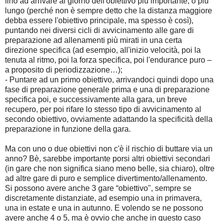
fino ad arrivare al giorno dell'obiettivo più importante, o più
lungo (perché non è sempre detto che la distanza maggiore
debba essere l'obiettivo principale, ma spesso è così),
puntando nei diversi cicli di avvicinamento alle gare di
preparazione ad allenamenti più mirati in una certa
direzione specifica (ad esempio, all'inizio velocità, poi la
tenuta al ritmo, poi la forza specifica, poi l'endurance puro –
a proposito di periodizzazione…);
- Puntare ad un primo obiettivo, arrivandoci quindi dopo una
fase di preparazione generale prima e una di preparazione
specifica poi, e successivamente alla gara, un breve
recupero, per poi rifare lo stesso tipo di avvicinamento al
secondo obiettivo, ovviamente adattando la specificità della
preparazione in funzione della gara.
Ma con uno o due obiettivi non c'è il rischio di buttare via un
anno? Bè, sarebbe importante porsi altri obiettivi secondari
(in gare che non significa siano meno belle, sia chiaro), oltre
ad altre gare di puro e semplice divertimento/allenamento.
Si possono avere anche 3 gare “obiettivo", sempre se
discretamente distanziate, ad esempio una in primavera,
una in estate e una in autunno. E volendo se ne possono
avere anche 4 o 5, ma è ovvio che anche in questo caso