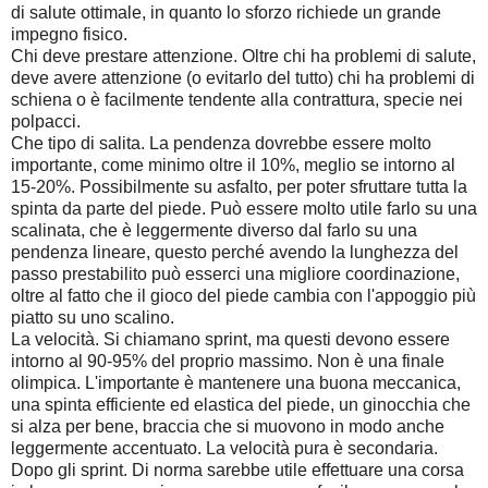
di salute ottimale, in quanto lo sforzo richiede un grande
impegno fisico.
Chi deve prestare attenzione. Oltre chi ha problemi di salute,
deve avere attenzione (o evitarlo del tutto) chi ha problemi di
schiena o è facilmente tendente alla contrattura, specie nei
polpacci.
Che tipo di salita. La pendenza dovrebbe essere molto
importante, come minimo oltre il 10%, meglio se intorno al
15-20%. Possibilmente su asfalto, per poter sfruttare tutta la
spinta da parte del piede. Può essere molto utile farlo su una
scalinata, che è leggermente diverso dal farlo su una
pendenza lineare, questo perché avendo la lunghezza del
passo prestabilito può esserci una migliore coordinazione,
oltre al fatto che il gioco del piede cambia con l'appoggio più
piatto su uno scalino.
La velocità. Si chiamano sprint, ma questi devono essere
intorno al 90-95% del proprio massimo. Non è una finale
olimpica. L'importante è mantenere una buona meccanica,
una spinta efficiente ed elastica del piede, un ginocchia che
si alza per bene, braccia che si muovono in modo anche
leggermente accentuato. La velocità pura è secondaria.
Dopo gli sprint. Di norma sarebbe utile effettuare una corsa