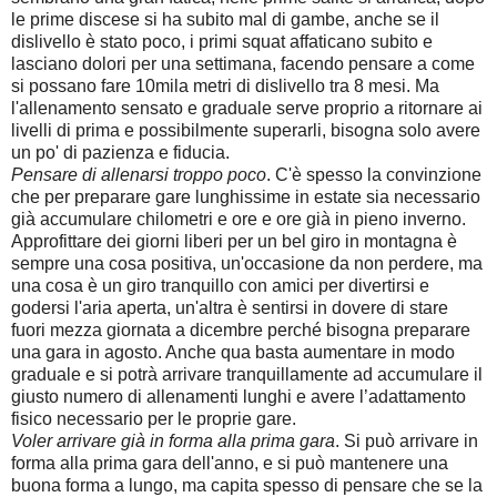
le prime discese si ha subito mal di gambe, anche se il
dislivello è stato poco, i primi squat affaticano subito e
lasciano dolori per una settimana, facendo pensare a come
si possano fare 10mila metri di dislivello tra 8 mesi. Ma
l'allenamento sensato e graduale serve proprio a ritornare ai
livelli di prima e possibilmente superarli, bisogna solo avere
un po' di pazienza e fiducia.
Pensare di allenarsi troppo poco
. C'è spesso la convinzione
che per preparare gare lunghissime in estate sia necessario
già accumulare chilometri e ore e ore già in pieno inverno.
Approfittare dei giorni liberi per un bel giro in montagna è
sempre una cosa positiva, un'occasione da non perdere, ma
una cosa è un giro tranquillo con amici per divertirsi e
godersi l'aria aperta, un'altra è sentirsi in dovere di stare
fuori mezza giornata a dicembre perché bisogna preparare
una gara in agosto. Anche qua basta aumentare in modo
graduale e si potrà arrivare tranquillamente ad accumulare il
giusto numero di allenamenti lunghi e avere l’adattamento
fisico necessario per le proprie gare.
Voler arrivare già in forma alla prima gara
. Si può arrivare in
forma alla prima gara dell'anno, e si può mantenere una
buona forma a lungo, ma capita spesso di pensare che se la