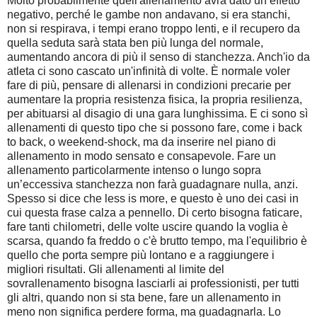
Molto probabilmente quell'allenamento avrà dato un effetto
negativo, perché le gambe non andavano, si era stanchi,
non si respirava, i tempi erano troppo lenti, e il recupero da
quella seduta sarà stata ben più lunga del normale,
aumentando ancora di più il senso di stanchezza. Anch'io da
atleta ci sono cascato un'infinità di volte. È normale voler
fare di più, pensare di allenarsi in condizioni precarie per
aumentare la propria resistenza fisica, la propria resilienza,
per abituarsi al disagio di una gara lunghissima. E ci sono sì
allenamenti di questo tipo che si possono fare, come i back
to back, o weekend-shock, ma da inserire nel piano di
allenamento in modo sensato e consapevole. Fare un
allenamento particolarmente intenso o lungo sopra
un’eccessiva stanchezza non farà guadagnare nulla, anzi.
Spesso si dice che less is more, e questo è uno dei casi in
cui questa frase calza a pennello. Di certo bisogna faticare,
fare tanti chilometri, delle volte uscire quando la voglia è
scarsa, quando fa freddo o c'è brutto tempo, ma l'equilibrio è
quello che porta sempre più lontano e a raggiungere i
migliori risultati. Gli allenamenti al limite del
sovrallenamento bisogna lasciarli ai professionisti, per tutti
gli altri, quando non si sta bene, fare un allenamento in
meno non significa perdere forma, ma guadagnarla. Lo