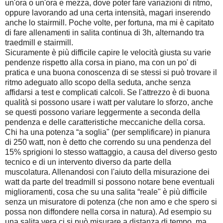
un'ora o un'ora e mezza, dove poter fare variazioni di ritmo,
oppure lavorando ad una certa intensità, magari inserendo
anche lo stairmill. Poche volte, per fortuna, ma mi è capitato
di fare allenamenti in salita continua di 3h, alternando tra
traedmill e stairmill.
Sicuramente è più difficile capire le velocità giusta su varie
pendenze rispetto alla corsa in piano, ma con un po' di
pratica e una buona conoscenza di se stessi si può trovare il
ritmo adeguato allo scopo della seduta, anche senza
affidarsi a test e complicati calcoli. Se l'attrezzo è di buona
qualità si possono usare i watt per valutare lo sforzo, anche
se questi possono variare leggermente a seconda della
pendenza e delle caratteristiche meccaniche della corsa.
Chi ha una potenza “a soglia" (per semplificare) in pianura
di 250 watt, non è detto che correndo su una pendenza del
15% sprigioni lo stesso wattaggio, a causa del diverso gesto
tecnico e di un intervento diverso da parte della
muscolatura. Allenandosi con l'aiuto della misurazione dei
watt da parte del treadmill si possono notare bene eventuali
miglioramenti, cosa che su una salita “reale" è più difficile
senza un misuratore di potenza (che non amo e che spero si
possa non diffondere nella corsa in natura). Ad esempio su
una salita vera ci si può misurare a distanza di tempo, ma