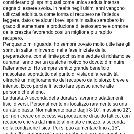
considerano gli sprint quasi come unica seduta intensa
degna di essere svolta. In realtà negli ultimi anni vengono
utilizzati addirittura come forma di recupero nell'atletica
leggera, dato che alcuni brevi sprint in salita sarebbero in
grado di aumentare la produzione di testosterone e ormone
della crescita favorendo così un miglior e più rapido
recupero.
Per quanto mi riguarda, ho sempre trovato molto utile fare gli
sprint in salita in inverno, nella fase iniziale della
preparazione, con al limite pochissime sedute di richiamo se
durante l'anno per un qualche motivo ho dovuto diminuire
l'allenamento. Ho sempre sentito grande beneficio
muscolare, soprattutto dal punto di vista della reattività,
oltreché un miglioramento del recupero dallo sforzo breve e
intenso. Ecco perché li faccio fare spesso anche alle
persone che alleno.
La durata. A seconda della durata si avranno adattamenti
fisici diversi. Personalmente mi focalizzo raramente su una
durata e basta. Normalmente parto dagli 8-10”, massimo 12”,
per non creare un eccessiva produzione di acido lattico, con
recupero che va dal minuto al minuto e mezzo, a seconda
della condizione fisica. Poi si può aumentare fino a 15”,
anche 20”, seppure già non sarebbe più un vero sprint ma