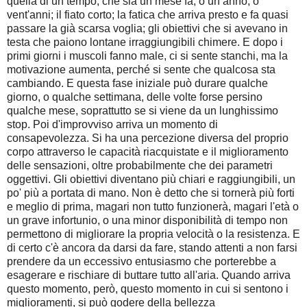
quella di un tempo, che sia un mese fa, o un anno, o
vent'anni; il fiato corto; la fatica che arriva presto e fa quasi
passare la già scarsa voglia; gli obiettivi che si avevano in
testa che paiono lontane irraggiungibili chimere. E dopo i
primi giorni i muscoli fanno male, ci si sente stanchi, ma la
motivazione aumenta, perché si sente che qualcosa sta
cambiando. E questa fase iniziale può durare qualche
giorno, o qualche settimana, delle volte forse persino
qualche mese, soprattutto se si viene da un lunghissimo
stop. Poi d'improvviso arriva un momento di
consapevolezza. Si ha una percezione diversa del proprio
corpo attraverso le capacità riacquistate e il miglioramento
delle sensazioni, oltre probabilmente che dei parametri
oggettivi. Gli obiettivi diventano più chiari e raggiungibili, un
po' più a portata di mano. Non è detto che si tornerà più forti
e meglio di prima, magari non tutto funzionerà, magari l'età o
un grave infortunio, o una minor disponibilità di tempo non
permettono di migliorare la propria velocità o la resistenza. E
di certo c'è ancora da darsi da fare, stando attenti a non farsi
prendere da un eccessivo entusiasmo che porterebbe a
esagerare e rischiare di buttare tutto all'aria. Quando arriva
questo momento, però, questo momento in cui si sentono i
miglioramenti, si può godere della bellezza