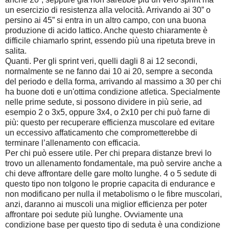
un esercizio di resistenza alla velocità. Arrivando ai 30” o
persino ai 45” si entra in un altro campo, con una buona
produzione di acido lattico. Anche questo chiaramente è
difficile chiamarlo sprint, essendo più una ripetuta breve in
salita.
Quanti. Per gli sprint veri, quelli dagli 8 ai 12 secondi,
normalmente se ne fanno dai 10 ai 20, sempre a seconda
del periodo e della forma, arrivando al massimo a 30 per chi
ha buone doti e un'ottima condizione atletica. Specialmente
nelle prime sedute, si possono dividere in più serie, ad
esempio 2 o 3x5, oppure 3x4, o 2x10 per chi può farne di
più: questo per recuperare efficienza muscolare ed evitare
un eccessivo affaticamento che comprometterebbe di
terminare l’allenamento con efficacia.
Per chi può essere utile. Per chi prepara distanze brevi lo
trovo un allenamento fondamentale, ma può servire anche a
chi deve affrontare delle gare molto lunghe. 4 o 5 sedute di
questo tipo non tolgono le proprie capacita di endurance e
non modificano per nulla il metabolismo o le fibre muscolari,
anzi, daranno ai muscoli una miglior efficienza per poter
affrontare poi sedute più lunghe. Ovviamente una
condizione base per questo tipo di seduta è una condizione