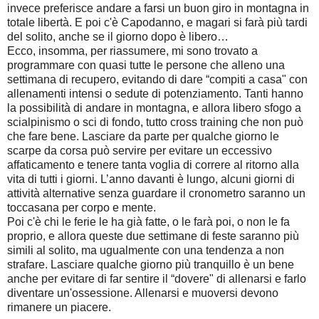
invece preferisce andare a farsi un buon giro in montagna in
totale libertà. E poi c'è Capodanno, e magari si farà più tardi
del solito, anche se il giorno dopo è libero…
Ecco, insomma, per riassumere, mi sono trovato a
programmare con quasi tutte le persone che alleno una
settimana di recupero, evitando di dare “compiti a casa" con
allenamenti intensi o sedute di potenziamento. Tanti hanno
la possibilità di andare in montagna, e allora libero sfogo a
scialpinismo o sci di fondo, tutto cross training che non può
che fare bene. Lasciare da parte per qualche giorno le
scarpe da corsa può servire per evitare un eccessivo
affaticamento e tenere tanta voglia di correre al ritorno alla
vita di tutti i giorni. L’anno davanti è lungo, alcuni giorni di
attività alternative senza guardare il cronometro saranno un
toccasana per corpo e mente.
Poi c'è chi le ferie le ha già fatte, o le farà poi, o non le fa
proprio, e allora queste due settimane di feste saranno più
simili al solito, ma ugualmente con una tendenza a non
strafare. Lasciare qualche giorno più tranquillo è un bene
anche per evitare di far sentire il “dovere" di allenarsi e farlo
diventare un'ossessione. Allenarsi e muoversi devono
rimanere un piacere.