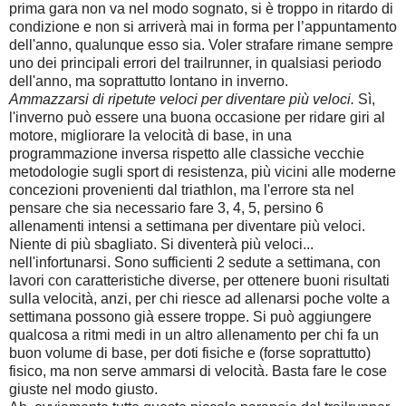
prima gara non va nel modo sognato, si è troppo in ritardo di
condizione e non si arriverà mai in forma per l’appuntamento
dell'anno, qualunque esso sia. Voler strafare rimane sempre
uno dei principali errori del trailrunner, in qualsiasi periodo
dell'anno, ma soprattutto lontano in inverno.
Ammazzarsi di ripetute veloci per diventare più veloci.
Sì,
l'inverno può essere una buona occasione per ridare giri al
motore, migliorare la velocità di base, in una
programmazione inversa rispetto alle classiche vecchie
metodologie sugli sport di resistenza, più vicini alle moderne
concezioni provenienti dal triathlon, ma l'errore sta nel
pensare che sia necessario fare 3, 4, 5, persino 6
allenamenti intensi a settimana per diventare più veloci.
Niente di più sbagliato. Si diventerà più veloci...
nell'infortunarsi. Sono sufficienti 2 sedute a settimana, con
lavori con caratteristiche diverse, per ottenere buoni risultati
sulla velocità, anzi, per chi riesce ad allenarsi poche volte a
settimana possono già essere troppe. Si può aggiungere
qualcosa a ritmi medi in un altro allenamento per chi fa un
buon volume di base, per doti fisiche e (forse soprattutto)
fisico, ma non serve ammarsi di velocità. Basta fare le cose
giuste nel modo giusto.