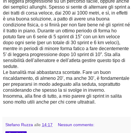
in leggera progressione su un percorso facile, oppure anche
dei semplici allunghi. Spesso si sente di alternare gli sprint a
dei tratti di corsa veloce, dai 200 ai 1000 metri, e sì, in effetti
è una buona soluzione, a patto di avere una buona
condizione fisica, o si finirà per non fare bene né gli sprint né
il tratto in piano. Durante un ottimo periodo di forma ho
potuto fare un 6 serie di 5 sprint di 15” con un km veloce
dopo ogni serie (per un totale di 30 sprint e 6 km veloci),
mentre in periodi di minore forma fatico a fare decentemente
5’ di leggera progressione dopo 10 sprint di 10”. Sta alla
sensibilità dell'allenatore e dell'atleta gestire questo tipo di
sedute.
Le banalità mai abbastanza scontate. Fare un buon
riscaldamento, di almeno 20’, ma anche 30’, è fondamentale
per prepararsi in modo adeguato alla seduta, soprattutto
considerando che spesso la si svolge in inverno.
Insomma, alla fine di tutto, a mio parere gli sprint in salita
sono molto utili anche per chi corre ultratrail.
Stefano Ruzza
alle
14:17
Nessun commento: