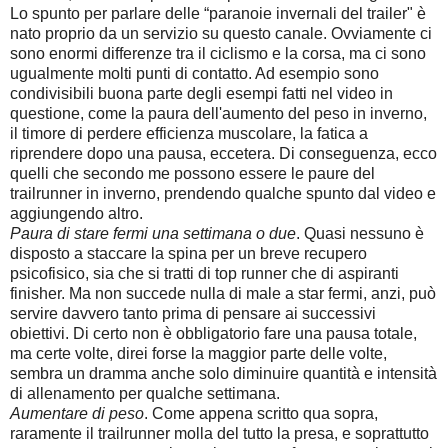
Lo spunto per parlare delle “paranoie invernali del trailer" è
nato proprio da un servizio su questo canale. Ovviamente ci
sono enormi differenze tra il ciclismo e la corsa, ma ci sono
ugualmente molti punti di contatto. Ad esempio sono
condivisibili buona parte degli esempi fatti nel video in
questione, come la paura dell'aumento del peso in inverno,
il timore di perdere efficienza muscolare, la fatica a
riprendere dopo una pausa, eccetera. Di conseguenza, ecco
quelli che secondo me possono essere le paure del
trailrunner in inverno, prendendo qualche spunto dal video e
aggiungendo altro.
Paura di stare fermi una settimana o due
. Quasi nessuno è
disposto a staccare la spina per un breve recupero
psicofisico, sia che si tratti di top runner che di aspiranti
finisher. Ma non succede nulla di male a star fermi, anzi, può
servire davvero tanto prima di pensare ai successivi
obiettivi. Di certo non è obbligatorio fare una pausa totale,
ma certe volte, direi forse la maggior parte delle volte,
sembra un dramma anche solo diminuire quantità e intensità
di allenamento per qualche settimana.
Aumentare di peso
. Come appena scritto qua sopra,
raramente il trailrunner molla del tutto la presa, e soprattutto