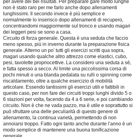
per avere dei bei risultati. Per preparare gare molto lunghe
non è stato raro per me farlo anche dopo allenamenti
lunghissimi. Il secondo invece è più semplice e
normalmente lo inserisco dopo allenamenti di recupero,
concentrandomi maggiormente sul tronco e usando magari
dei leggeri pesi se sono a casa.
Circuito di forza generale. Questa è una seduta che faccio
meno spesso, più in inverno durante la preparazione fisica
generale. Alterno un po' tutti gli esercizi scritti qua sopra,
magari usando qualche altro attrezzo come elastici, cubo,
pesi, tavolette propriocettive. La considero una seduta a sé,
e fatta spesso a secco. Al limite una piccolissima corsa di
pochi minuti o una blanda pedalata su rulli o spinning come
riscaldamento, oltre a qualche esercizio di mobilità
articolare. Essendo tantissimi gli esercizi utili e fattibili in
questo caso, per non fare dei circuiti troppi lunghi divido 5 o
6 stazioni per volta, facendo da 4 a 6 serie, e poi cambiando
circuito. Non è che ne vada pazzo, ma è utile e soprattutto si
può sfruttare una delle peculiarità di questo genere di
allenamento, la continua varietà, permettendo di non
annoiarsi troppo. Fatto ogni tanto anche durante l'anno è un
modo semplice di mantenere una buona tonificazione
generale.