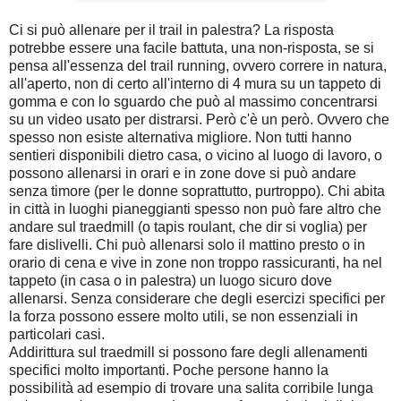
Ci si può allenare per il trail in palestra? La risposta
potrebbe essere una facile battuta, una non-risposta, se si
pensa all'essenza del trail running, ovvero correre in natura,
all'aperto, non di certo all'interno di 4 mura su un tappeto di
gomma e con lo sguardo che può al massimo concentrarsi
su un video usato per distrarsi. Però c'è un però. Ovvero che
spesso non esiste alternativa migliore. Non tutti hanno
sentieri disponibili dietro casa, o vicino al luogo di lavoro, o
possono allenarsi in orari e in zone dove si può andare
senza timore (per le donne soprattutto, purtroppo). Chi abita
in città in luoghi pianeggianti spesso non può fare altro che
andare sul traedmill (o tapis roulant, che dir si voglia) per
fare dislivelli. Chi può allenarsi solo il mattino presto o in
orario di cena e vive in zone non troppo rassicuranti, ha nel
tappeto (in casa o in palestra) un luogo sicuro dove
allenarsi. Senza considerare che degli esercizi specifici per
la forza possono essere molto utili, se non essenziali in
particolari casi.
Addirittura sul traedmill si possono fare degli allenamenti
specifici molto importanti. Poche persone hanno la
possibilità ad esempio di trovare una salita corribile lunga