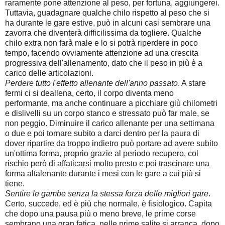
raramente pone attenzione al peso, per fortuna, aggiungerei.
Tuttavia, guadagnare qualche chilo rispetto al peso che si
ha durante le gare estive, può in alcuni casi sembrare una
zavorra che diventerà difficilissima da togliere. Qualche
chilo extra non farà male e lo si potrà riperdere in poco
tempo, facendo ovviamente attenzione ad una crescita
progressiva dell'allenamento, dato che il peso in più è a
carico delle articolazioni.
Perdere tutto l'effetto allenante dell'anno passato
. A stare
fermi ci si deallena, certo, il corpo diventa meno
performante, ma anche continuare a picchiare giù chilometri
e dislivelli su un corpo stanco e stressato può far male, se
non peggio. Diminuire il carico allenante per una settimana
o due e poi tornare subito a darci dentro per la paura di
dover ripartire da troppo indietro può portare ad avere subito
un'ottima forma, proprio grazie al periodo recupero, col
rischio però di affaticarsi molto presto e poi trascinare una
forma altalenante durante i mesi con le gare a cui più si
tiene.
Sentire le gambe senza la stessa forza delle migliori gare
.
Certo, succede, ed è più che normale, è fisiologico. Capita
che dopo una pausa più o meno breve, le prime corse
sembrano una gran fatica, nelle prime salite si arranca, dopo