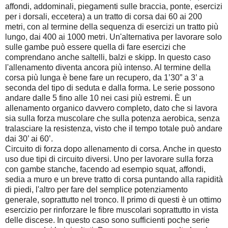
affondi, addominali, piegamenti sulle braccia, ponte, esercizi
per i dorsali, eccetera) a un tratto di corsa dai 60 ai 200
metri, con al termine della sequenza di esercizi un tratto più
lungo, dai 400 ai 1000 metri. Un'alternativa per lavorare solo
sulle gambe può essere quella di fare esercizi che
comprendano anche saltelli, balzi e skipp. In questo caso
l'allenamento diventa ancora più intenso. Al termine della
corsa più lunga è bene fare un recupero, da 1’30” a 3’ a
seconda del tipo di seduta e dalla forma. Le serie possono
andare dalle 5 fino alle 10 nei casi più estremi. È un
allenamento organico davvero completo, dato che si lavora
sia sulla forza muscolare che sulla potenza aerobica, senza
tralasciare la resistenza, visto che il tempo totale può andare
dai 30’ ai 60’.
Circuito di forza dopo allenamento di corsa. Anche in questo
uso due tipi di circuito diversi. Uno per lavorare sulla forza
con gambe stanche, facendo ad esempio squat, affondi,
sedia a muro e un breve tratto di corsa puntando alla rapidità
di piedi, l'altro per fare del semplice potenziamento
generale, soprattutto nel tronco. Il primo di questi è un ottimo
esercizio per rinforzare le fibre muscolari soprattutto in vista
delle discese. In questo caso sono sufficienti poche serie