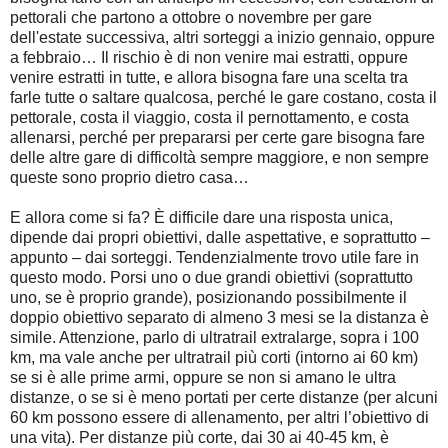
pettorali che partono a ottobre o novembre per gare
dell'estate successiva, altri sorteggi a inizio gennaio, oppure
a febbraio… Il rischio è di non venire mai estratti, oppure
venire estratti in tutte, e allora bisogna fare una scelta tra
farle tutte o saltare qualcosa, perché le gare costano, costa il
pettorale, costa il viaggio, costa il pernottamento, e costa
allenarsi, perché per prepararsi per certe gare bisogna fare
delle altre gare di difficoltà sempre maggiore, e non sempre
queste sono proprio dietro casa…
E allora come si fa? È difficile dare una risposta unica,
dipende dai propri obiettivi, dalle aspettative, e soprattutto –
appunto – dai sorteggi. Tendenzialmente trovo utile fare in
questo modo. Porsi uno o due grandi obiettivi (soprattutto
uno, se è proprio grande), posizionando possibilmente il
doppio obiettivo separato di almeno 3 mesi se la distanza è
simile. Attenzione, parlo di ultratrail extralarge, sopra i 100
km, ma vale anche per ultratrail più corti (intorno ai 60 km)
se si è alle prime armi, oppure se non si amano le ultra
distanze, o se si è meno portati per certe distanze (per alcuni
60 km possono essere di allenamento, per altri l’obiettivo di
una vita). Per distanze più corte, dai 30 ai 40-45 km, è