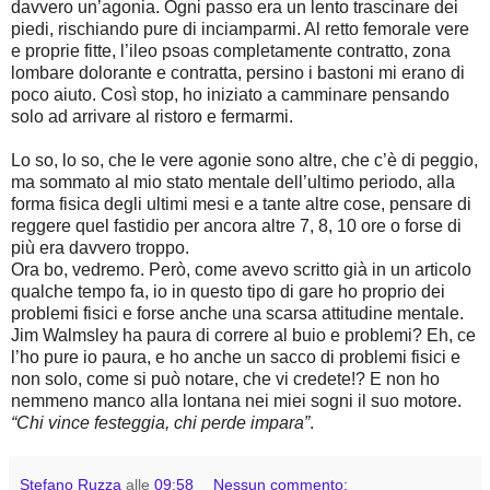
davvero un’agonia. Ogni passo era un lento trascinare dei
piedi, rischiando pure di inciamparmi. Al retto femorale vere
e proprie fitte, l’ileo psoas completamente contratto, zona
lombare dolorante e contratta, persino i bastoni mi erano di
poco aiuto. Così stop, ho iniziato a camminare pensando
solo ad arrivare al ristoro e fermarmi.
Lo so, lo so, che le vere agonie sono altre, che c’è di peggio,
ma sommato al mio stato mentale dell’ultimo periodo, alla
forma fisica degli ultimi mesi e a tante altre cose, pensare di
reggere quel fastidio per ancora altre 7, 8, 10 ore o forse di
più era davvero troppo.
Ora bo, vedremo. Però, come avevo scritto già in un articolo
qualche tempo fa, io in questo tipo di gare ho proprio dei
problemi fisici e forse anche una scarsa attitudine mentale.
Jim Walmsley ha paura di correre al buio e problemi? Eh, ce
l’ho pure io paura, e ho anche un sacco di problemi fisici e
non solo, come si può notare, che vi credete!? E non ho
nemmeno manco alla lontana nei miei sogni il suo motore.
“Chi vince festeggia, chi perde impara”
.
Stefano Ruzza
alle
09:58
Nessun commento: