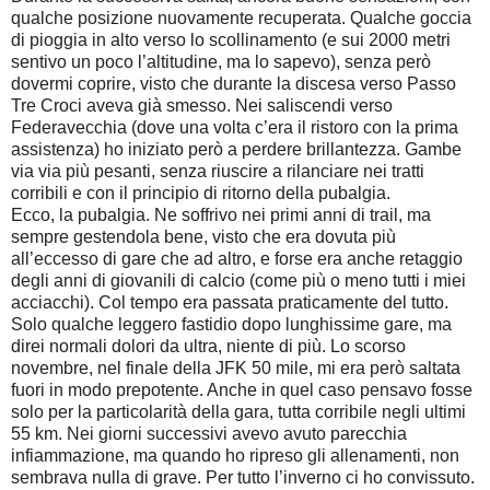
qualche posizione nuovamente recuperata. Qualche goccia
di pioggia in alto verso lo scollinamento (e sui 2000 metri
sentivo un poco l’altitudine, ma lo sapevo), senza però
dovermi coprire, visto che durante la discesa verso Passo
Tre Croci aveva già smesso. Nei saliscendi verso
Federavecchia (dove una volta c’era il ristoro con la prima
assistenza) ho iniziato però a perdere brillantezza. Gambe
via via più pesanti, senza riuscire a rilanciare nei tratti
corribili e con il principio di ritorno della pubalgia.
Ecco, la pubalgia. Ne soffrivo nei primi anni di trail, ma
sempre gestendola bene, visto che era dovuta più
all’eccesso di gare che ad altro, e forse era anche retaggio
degli anni di giovanili di calcio (come più o meno tutti i miei
acciacchi). Col tempo era passata praticamente del tutto.
Solo qualche leggero fastidio dopo lunghissime gare, ma
direi normali dolori da ultra, niente di più. Lo scorso
novembre, nel finale della JFK 50 mile, mi era però saltata
fuori in modo prepotente. Anche in quel caso pensavo fosse
solo per la particolarità della gara, tutta corribile negli ultimi
55 km. Nei giorni successivi avevo avuto parecchia
infiammazione, ma quando ho ripreso gli allenamenti, non
sembrava nulla di grave. Per tutto l’inverno ci ho convissuto.