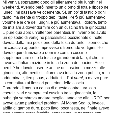
Mi veniva soprattutto dopo gli allenamenti più lunghi nel
weekend. Avendo però inserito un giorno di totale riposo nel
lunedì, mi passava velocemente. Sì, un po’ di fastidio ogni
tanto, ma niente di troppo debilitante. Però più aumentavo il
volume e le ore dei lunghi, e più aumentava il dolore, tanto
da iniziare a dover dormire con un cuscino tra le ginocchia.
E pure qua apro un’ulteriore parentesi. In inverno ho avuto
un episodio di vertigine parossistica posizionale di notte,
dovuta dalla mia posizione della testa durante il sonno, che
mi causava appunto improvvise e tremende vertigini. Ho
dovuto quindi iniziare a dormire con un cuscino
supplementare sotto la testa e girandomi di lato, il che mi
favoriva l’infiammazione in tutta la zona del bacino. Ecco
perché ho dovuto inserire anche un cuscino in mezzo alle
ginocchia, altrimenti si infiammava tutta la zona pubica, retto
addominale, ileo psoas, adduttori… Poi
pum!
, a marzo pure
la contrattura ai flessori posteriori della coscia.
Correndo di meno a causa di questa contrattura, con
esercizi vari e sempre col cuscino tra le ginocchia, la
pubalgia sembrava andare meglio, tanto che alla UROC non
avevo avuto particolari problemi. Al Monte Soglio, invece,
aldilà di gambe dure, poco fiato, poca testa, nel finale avevo