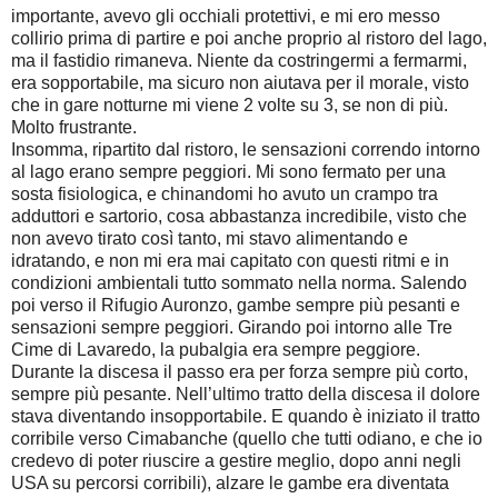
importante, avevo gli occhiali protettivi, e mi ero messo
collirio prima di partire e poi anche proprio al ristoro del lago,
ma il fastidio rimaneva. Niente da costringermi a fermarmi,
era sopportabile, ma sicuro non aiutava per il morale, visto
che in gare notturne mi viene 2 volte su 3, se non di più.
Molto frustrante.
Insomma, ripartito dal ristoro, le sensazioni correndo intorno
al lago erano sempre peggiori. Mi sono fermato per una
sosta fisiologica, e chinandomi ho avuto un crampo tra
adduttori e sartorio, cosa abbastanza incredibile, visto che
non avevo tirato così tanto, mi stavo alimentando e
idratando, e non mi era mai capitato con questi ritmi e in
condizioni ambientali tutto sommato nella norma. Salendo
poi verso il Rifugio Auronzo, gambe sempre più pesanti e
sensazioni sempre peggiori. Girando poi intorno alle Tre
Cime di Lavaredo, la pubalgia era sempre peggiore.
Durante la discesa il passo era per forza sempre più corto,
sempre più pesante. Nell’ultimo tratto della discesa il dolore
stava diventando insopportabile. E quando è iniziato il tratto
corribile verso Cimabanche (quello che tutti odiano, e che io
credevo di poter riuscire a gestire meglio, dopo anni negli
USA su percorsi corribili), alzare le gambe era diventata