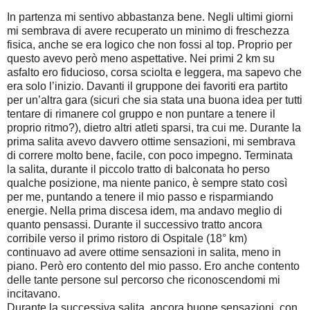
In partenza mi sentivo abbastanza bene. Negli ultimi giorni
mi sembrava di avere recuperato un minimo di freschezza
fisica, anche se era logico che non fossi al top. Proprio per
questo avevo però meno aspettative. Nei primi 2 km su
asfalto ero fiducioso, corsa sciolta e leggera, ma sapevo che
era solo l’inizio. Davanti il gruppone dei favoriti era partito
per un’altra gara (sicuri che sia stata una buona idea per tutti
tentare di rimanere col gruppo e non puntare a tenere il
proprio ritmo?), dietro altri atleti sparsi, tra cui me. Durante la
prima salita avevo davvero ottime sensazioni, mi sembrava
di correre molto bene, facile, con poco impegno. Terminata
la salita, durante il piccolo tratto di balconata ho perso
qualche posizione, ma niente panico, è sempre stato così
per me, puntando a tenere il mio passo e risparmiando
energie. Nella prima discesa idem, ma andavo meglio di
quanto pensassi. Durante il successivo tratto ancora
corribile verso il primo ristoro di Ospitale (18° km)
continuavo ad avere ottime sensazioni in salita, meno in
piano. Però ero contento del mio passo. Ero anche contento
delle tante persone sul percorso che riconoscendomi mi
incitavano.
Durante la successiva salita, ancora buone sensazioni, con