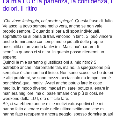
La mia LUT: la partenza, la confidenza, i
dolori, il ritiro
“Chi vince festeggia, chi perde spiega”
. Questa frase di Julio
Velasco la trovo sempre molto vera, anche se non vale
proprio sempre. E quando si parla di sport individuali,
soprattutto se si parla di trail, vincono in tanti. Si può vincere
anche terminando con tempi molto più alti delle proprie
possibilità e arrivando tantesimi. Ma si può parlare di
sconfitta quando ci si ritira. In questo posso ritenermi un
esperto.
Quindi le mie saranno giustificazioni al mio ritiro? Si
potrebbe anche interpretarle tali, ma no, la spiegazione più
semplice è che non ho il fisico. Non sono scuse, se ho dolori
e altri problemi, se sono mezzo acciaccato da tempo, non è
per chissà quali motivi. Avrei anche potuto fare le cose
meglio, in modo diverso, magari mi sarei potuto allenare in
maniera migliore, ma di base rimane che più di così, nel
weekend della LUT, era difficile fare.
Bè, ci sarebbero anche mille motivi extrasportivi che mi
hanno fatto allenare male nelle ultime settimane, che mi
hanno fatto recuperare ancora peggio, spesso dormire quasi