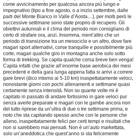
come avvicinamento per qualcosa ancora più lungo e
impegnativo (tipo a fine agosto, o a inizio settembre, dalle
parti del Monte Bianco in Valle d’Aosta…), per molti però le
successive settimane sono state proprio di recupero. Gli
obiettivi autunnali e il clima del periodo non consigliano di
certo di strafare ora, anzi. Insomma, nient’altro che un
periodo di transizione tra un mesociclo e un altro, dove fare
magari sport alternativi, corse tranquille e possibilmente più
corte, magari qualche giro in montagna anche solo sotto
forma di trekking. Se capita qualche corsa breve ben venga!
Capita infatti che grazie all’enorme base aerobica dei mesi
precedenti e della gara lunga appena fatta si arrivi a correre
gare brevi (dico intorno ai 5-10 km) inaspettatamente veloci,
nonostante giorni con pochi allenamenti e settimane quasi
certamente senza intensità. Non so quante volte mi è
capitato in passato di andare fortissimo in gare veloci pur
senza averle preparate e magari con le gambe ancora non
del tutto riprese da un’ultra di due o tre settimane prima, e
noto che sta capitando spesso anche con le persone che
alleno, inaspettatamente felici per certi tempi e risultati che
non si sarebbero mai pensati. Non è un’auto markettata,
solo un’aneddotica che quest’anno si sta felicemente