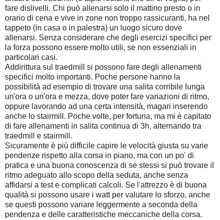
fare dislivelli. Chi può allenarsi solo il mattino presto o in
orario di cena e vive in zone non troppo rassicuranti, ha nel
tappeto (in casa o in palestra) un luogo sicuro dove
allenarsi. Senza considerare che degli esercizi specifici per
la forza possono essere molto utili, se non essenziali in
particolari casi.
Addirittura sul traedmill si possono fare degli allenamenti
specifici molto importanti. Poche persone hanno la
possibilità ad esempio di trovare una salita corribile lunga
un'ora o un'ora e mezza, dove poter fare variazioni di ritmo,
oppure lavorando ad una certa intensità, magari inserendo
anche lo stairmill. Poche volte, per fortuna, ma mi è capitato
di fare allenamenti in salita continua di 3h, alternando tra
traedmill e stairmill.
Sicuramente è più difficile capire le velocità giusta su varie
pendenze rispetto alla corsa in piano, ma con un po' di
pratica e una buona conoscenza di se stessi si può trovare il
ritmo adeguato allo scopo della seduta, anche senza
affidarsi a test e complicati calcoli. Se l'attrezzo è di buona
qualità si possono usare i watt per valutare lo sforzo, anche
se questi possono variare leggermente a seconda della
pendenza e delle caratteristiche meccaniche della corsa.