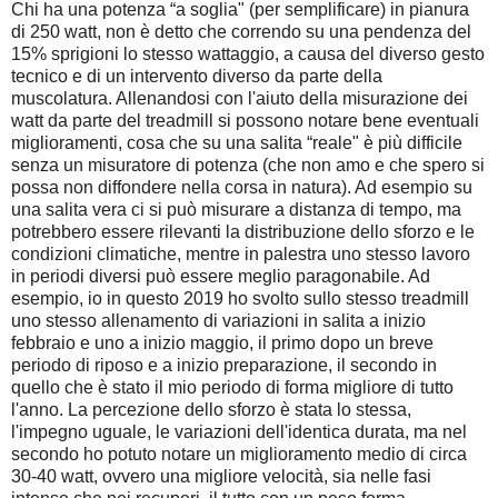
Chi ha una potenza “a soglia" (per semplificare) in pianura
di 250 watt, non è detto che correndo su una pendenza del
15% sprigioni lo stesso wattaggio, a causa del diverso gesto
tecnico e di un intervento diverso da parte della
muscolatura. Allenandosi con l'aiuto della misurazione dei
watt da parte del treadmill si possono notare bene eventuali
miglioramenti, cosa che su una salita “reale" è più difficile
senza un misuratore di potenza (che non amo e che spero si
possa non diffondere nella corsa in natura). Ad esempio su
una salita vera ci si può misurare a distanza di tempo, ma
potrebbero essere rilevanti la distribuzione dello sforzo e le
condizioni climatiche, mentre in palestra uno stesso lavoro
in periodi diversi può essere meglio paragonabile. Ad
esempio, io in questo 2019 ho svolto sullo stesso treadmill
uno stesso allenamento di variazioni in salita a inizio
febbraio e uno a inizio maggio, il primo dopo un breve
periodo di riposo e a inizio preparazione, il secondo in
quello che è stato il mio periodo di forma migliore di tutto
l'anno. La percezione dello sforzo è stata lo stessa,
l'impegno uguale, le variazioni dell'identica durata, ma nel
secondo ho potuto notare un miglioramento medio di circa
30-40 watt, ovvero una migliore velocità, sia nelle fasi