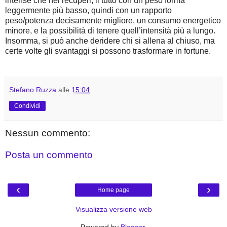
intense che nei recuperi, il tutto con un peso forma
leggermente più basso, quindi con un rapporto
peso/potenza decisamente migliore, un consumo energetico
minore, e la possibilità di tenere quell’intensità più a lungo.
Insomma, si può anche deridere chi si allena al chiuso, ma
certe volte gli svantaggi si possono trasformare in fortune.
Stefano Ruzza
alle
15:04
Condividi
Nessun commento:
Posta un commento
‹
›
Home page
Visualizza versione web
Powered by
Blogger
.