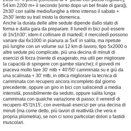
54 km 2200 m+ il secondo [vinto dopo un bel finale di gara]),
2h30’ con salite medio/lunghe a ritmo intenso il sabato +
2h30’ lento su trail misto la domenica.
Anche la durata delle altre sedute dipende dallo stato di
forma e dalla gara da preparare. Il lunedì in bici può essere
di 1h/1h30'; idem il collinare di martedì; il mercoledì possono
variare dai 6x1000 in pianura ai 5x4' in salita, ma ripetute
più lunghe con un volume sui 12 km di lavoro, tipo 5x2000 o
altre sedute più complicate, più una decina di minuti di
esercizi di forza (niente di esagerato, ma utili per migliorare
la capacità di spingere con gambe stanche); il giovedì mi
piaceva molto fare 30' mtb + 40'/50' camminata su e giù da
una scalinata + 30' mtb, in ottica migliorare la tecnica di
camminata con recupero ancora incompleto dal giorno
precedente, oppure un giro in bici con saliscendi a media
intensità, possibilmente da seduto, oppure salita lunga
camminata con qualche variazione di passo; il venerdì di
recupero 45'/1h15', con eventuali esercizi per una decina di
minuti (ma come detto, più lavori di reattività che vera e
propria pliometria), se non ci sono particolari dolori o fastidi
muscolari.