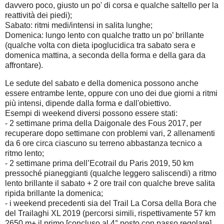
davvero poco, giusto un po' di corsa e qualche saltello per la
reattività dei piedi);
Sabato: ritmi medi/intensi in salita lunghe;
Domenica: lungo lento con qualche tratto un po’ brillante
(qualche volta con dieta ipoglucidica tra sabato sera e
domenica mattina, a seconda della forma e della gara da
affrontare).
Le sedute del sabato e della domenica possono anche
essere entrambe lente, oppure con uno dei due giorni a ritmi
più intensi, dipende dalla forma e dall'obiettivo.
Esempi di weekend diversi possono essere stati:
- 2 settimane prima della Daigonale des Fous 2017, per
recuperare dopo settimane con problemi vari, 2 allenamenti
da 6 ore circa ciascuno su terreno abbastanza tecnico a
ritmo lento;
- 2 settimane prima dell’Ecotrail du Paris 2019, 50 km
pressoché pianeggianti (qualche leggero saliscendi) a ritmo
lento brillante il sabato + 2 ore trail con qualche breve salita
ripida brillante la domenica;
- i weekend precedenti sia del Trail La Corsa della Bora che
del Trailaghi XL 2019 (percorsi simili, rispettivamente 57 km
2650 m+ il primo [concluso al 4° posto con passo regolare],