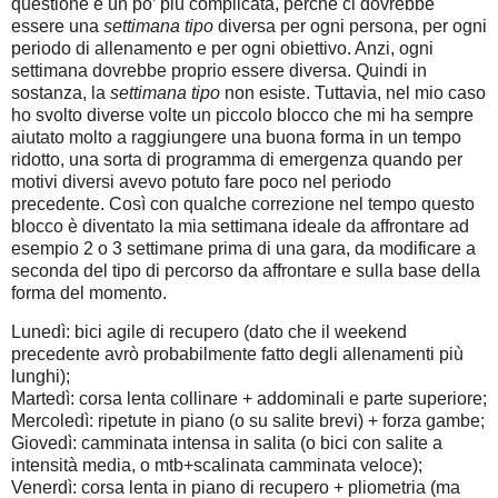
questione è un po’ più complicata, perché ci dovrebbe
essere una
settimana tipo
diversa per ogni persona, per ogni
periodo di allenamento e per ogni obiettivo. Anzi, ogni
settimana dovrebbe proprio essere diversa. Quindi in
sostanza, la
settimana tipo
non esiste. Tuttavia, nel mio caso
ho svolto diverse volte un piccolo blocco che mi ha sempre
aiutato molto a raggiungere una buona forma in un tempo
ridotto, una sorta di programma di emergenza quando per
motivi diversi avevo potuto fare poco nel periodo
precedente. Così con qualche correzione nel tempo questo
blocco è diventato la mia settimana ideale da affrontare ad
esempio 2 o 3 settimane prima di una gara, da modificare a
seconda del tipo di percorso da affrontare e sulla base della
forma del momento.
Lunedì: bici agile di recupero (dato che il weekend
precedente avrò probabilmente fatto degli allenamenti più
lunghi);
Martedì: corsa lenta collinare + addominali e parte superiore;
Mercoledì: ripetute in piano (o su salite brevi) + forza gambe;
Giovedì: camminata intensa in salita (o bici con salite a
intensità media, o mtb+scalinata camminata veloce);
Venerdì: corsa lenta in piano di recupero + pliometria (ma